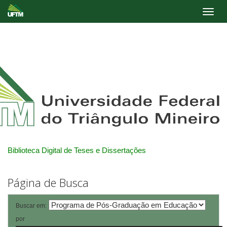
Skip
navigation
Biblioteca Digital de Teses e Dissertações
Página de Busca
Buscar em:
por