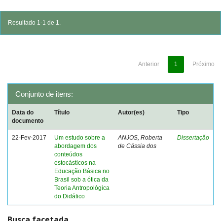
Resultado 1-1 de 1.
Anterior
1
Próximo
Conjunto de itens:
Data do
Título
Autor(es)
Tipo
documento
22-Fev-2017
Um estudo sobre a
ANJOS, Roberta
Dissertação
abordagem dos
de Cássia dos
conteúdos
estocásticos na
Educação Básica no
Brasil sob a ótica da
Teoria Antropológica
do Didático
Busca facetada