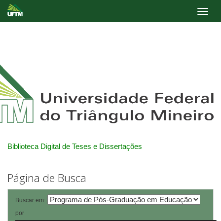
Skip
navigation
Biblioteca Digital de Teses e Dissertações
Página de Busca
Buscar em:
por