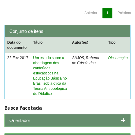
Anterior
1
Próximo
Conjunto de itens:
Data do
Título
Autor(es)
Tipo
documento
22-Fev-2017
Um estudo sobre a
ANJOS, Roberta
Dissertação
abordagem dos
de Cássia dos
conteúdos
estocásticos na
Educação Básica no
Brasil sob a ótica da
Teoria Antropológica
do Didático
Busca facetada
Orientador