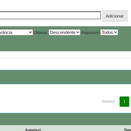
Ordenar
Registro(s)
Anterior
1
Autor(es)
Tip