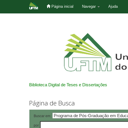
Página inicial
Navegar
Ajuda
Skip
navigation
Biblioteca Digital de Teses e Dissertações
Página de Busca
Buscar em:
por