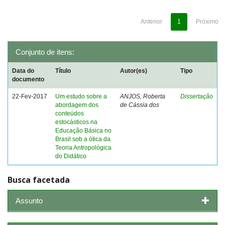
Anterior
1
Próximo
Conjunto de itens:
Data do
Título
Autor(es)
Tipo
documento
22-Fev-2017
Um estudo sobre a
ANJOS, Roberta
Dissertação
abordagem dos
de Cássia dos
conteúdos
estocásticos na
Educação Básica no
Brasil sob a ótica da
Teoria Antropológica
do Didático
Busca facetada
Assunto