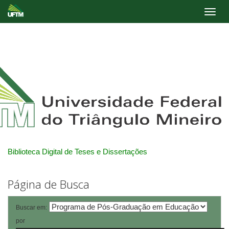
Skip
navigation
Biblioteca Digital de Teses e Dissertações
Página de Busca
Buscar em:
por