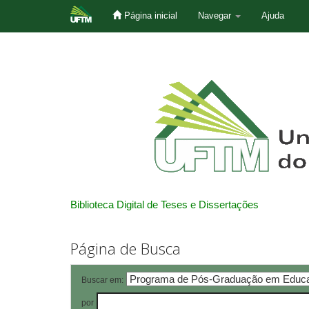
Página inicial
Navegar
Ajuda
Skip
navigation
Biblioteca Digital de Teses e Dissertações
Página de Busca
Buscar em:
por