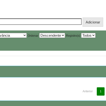
Ordenar
Registro(s)
Anterior
1