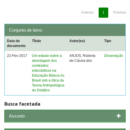
Anterior
1
Próximo
Conjunto de itens:
Data do
Título
Autor(es)
Tipo
documento
22-Fev-2017
Um estudo sobre a
ANJOS, Roberta
Dissertação
abordagem dos
de Cássia dos
conteúdos
estocásticos na
Educação Básica no
Brasil sob a ótica da
Teoria Antropológica
do Didático
Busca facetada
Assunto