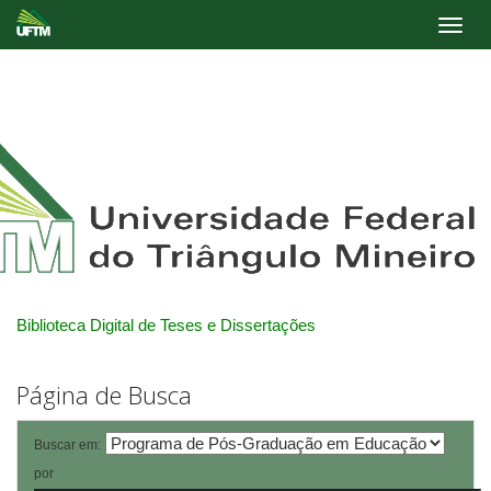
Skip
navigation
Biblioteca Digital de Teses e Dissertações
Página de Busca
Buscar em:
por