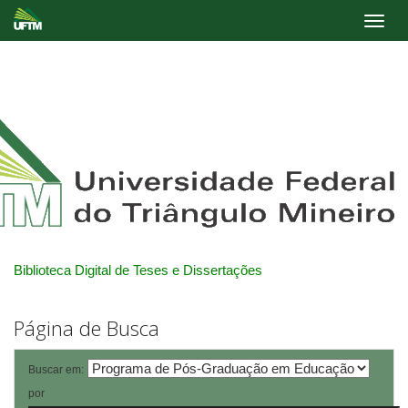
Skip
navigation
Biblioteca Digital de Teses e Dissertações
Página de Busca
Buscar em:
por