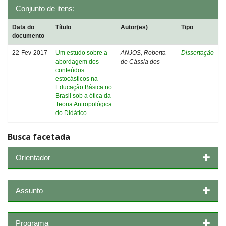
Conjunto de itens:
Data do
Título
Autor(es)
Tipo
documento
22-Fev-2017
Um estudo sobre a
ANJOS, Roberta
Dissertação
abordagem dos
de Cássia dos
conteúdos
estocásticos na
Educação Básica no
Brasil sob a ótica da
Teoria Antropológica
do Didático
Busca facetada
Orientador
Assunto
Programa