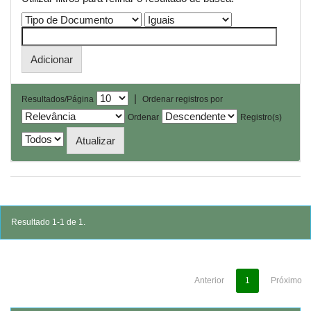
|
Resultados/Página
Ordenar registros por
Ordenar
Registro(s)
Resultado 1-1 de 1.
Anterior
1
Próximo