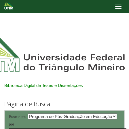
Skip
navigation
Biblioteca Digital de Teses e Dissertações
Página de Busca
Buscar em:
por