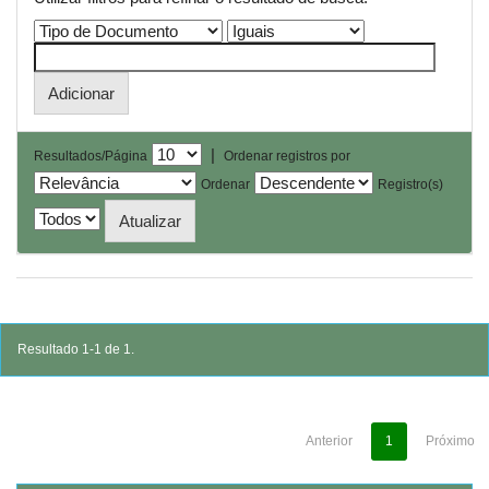
|
Resultados/Página
Ordenar registros por
Ordenar
Registro(s)
Resultado 1-1 de 1.
Anterior
1
Próximo