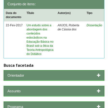
Conjunto de itens:
Data do
Título
Autor(es)
Tipo
documento
22-Fev-2017
Um estudo sobre a
ANJOS, Roberta
Dissertação
abordagem dos
de Cássia dos
conteúdos
estocásticos na
Educação Básica no
Brasil sob a ótica da
Teoria Antropológica
do Didático
Busca facetada
Orientador
Assunto
Programa