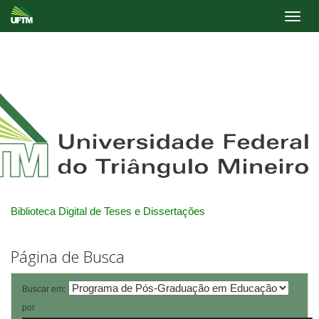
Skip
navigation
Biblioteca Digital de Teses e Dissertações
Página de Busca
Buscar em:
por