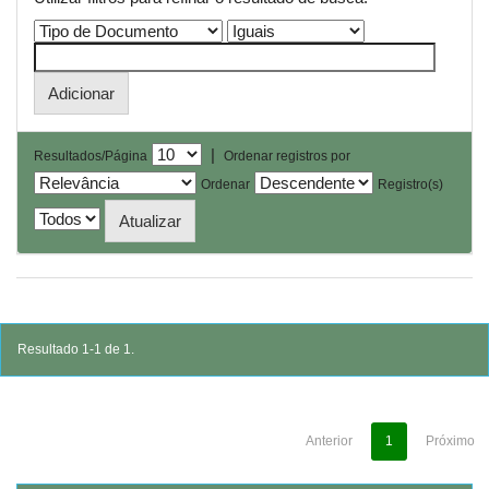
|
Resultados/Página
Ordenar registros por
Ordenar
Registro(s)
Resultado 1-1 de 1.
Anterior
1
Próximo