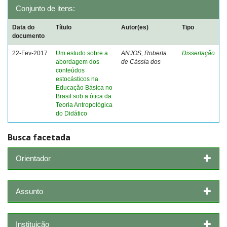
Conjunto de itens:
Data do
Título
Autor(es)
Tipo
documento
22-Fev-2017
Um estudo sobre a
ANJOS, Roberta
Dissertação
abordagem dos
de Cássia dos
conteúdos
estocásticos na
Educação Básica no
Brasil sob a ótica da
Teoria Antropológica
do Didático
Busca facetada
Orientador
Assunto
Instituição