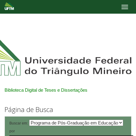
Skip
navigation
Biblioteca Digital de Teses e Dissertações
Página de Busca
Buscar em:
por