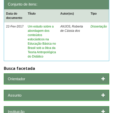
Conjunto de itens:
Data do
Título
Autor(es)
Tipo
documento
22-Fev-2017
Um estudo sobre a
ANJOS, Roberta
Dissertação
abordagem dos
de Cássia dos
conteúdos
estocásticos na
Educação Básica no
Brasil sob a ótica da
Teoria Antropológica
do Didático
Busca facetada
Orientador
Assunto
Instituição