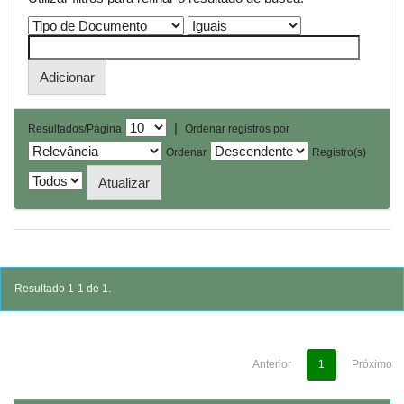
|
Resultados/Página
Ordenar registros por
Ordenar
Registro(s)
Resultado 1-1 de 1.
Anterior
1
Próximo