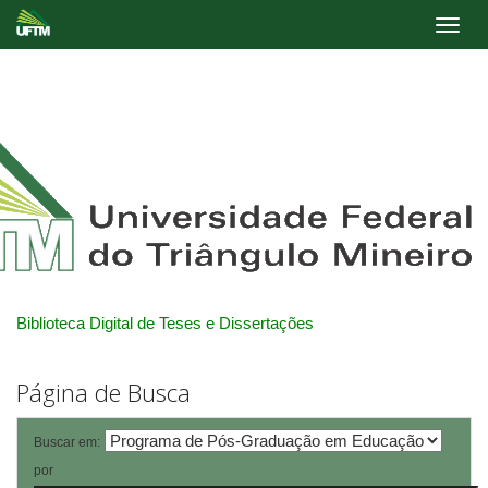
Skip
navigation
Biblioteca Digital de Teses e Dissertações
Página de Busca
Buscar em:
por