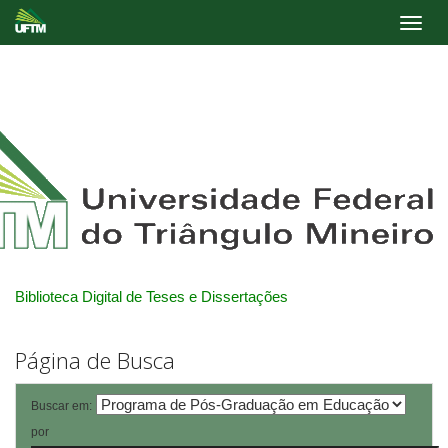
Skip
navigation
Biblioteca Digital de Teses e Dissertações
Página de Busca
Buscar em:
por