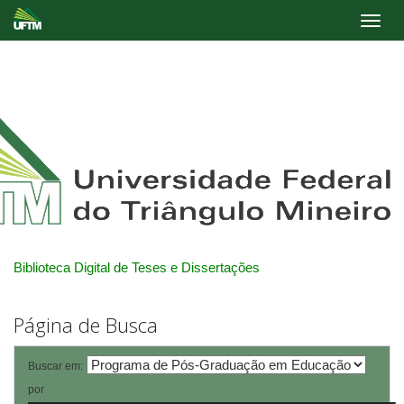
Skip
navigation
Biblioteca Digital de Teses e Dissertações
Página de Busca
Buscar em:
por