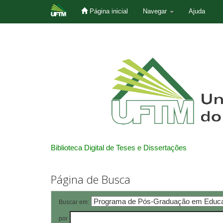
Página inicial
Navegar
Ajuda
Skip
navigation
Biblioteca Digital de Teses e Dissertações
Página de Busca
Buscar em:
por