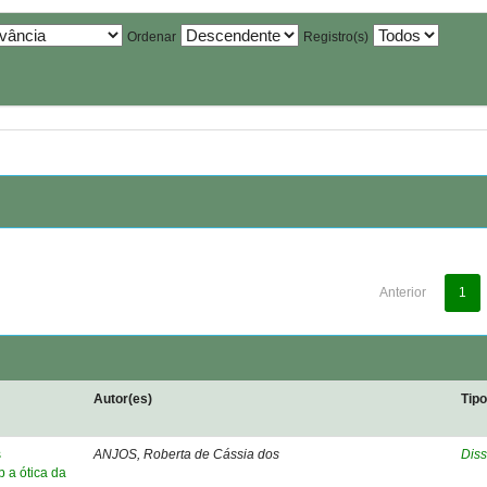
Ordenar
Registro(s)
Anterior
1
Autor(es)
Tip
s
ANJOS, Roberta de Cássia dos
Diss
 a ótica da