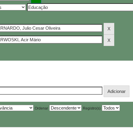
Ordenar
Registro(s)