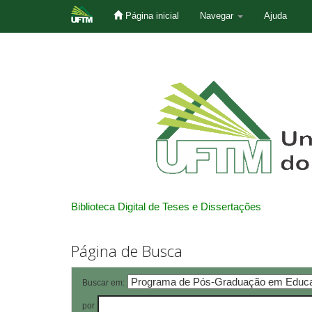
Página inicial
Navegar
Ajuda
Skip
navigation
Biblioteca Digital de Teses e Dissertações
Página de Busca
Buscar em:
por