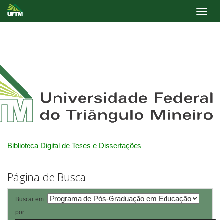
Skip
navigation
Biblioteca Digital de Teses e Dissertações
Página de Busca
Buscar em:
por