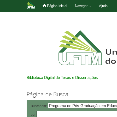
Página inicial
Navegar
Ajuda
Skip
navigation
Biblioteca Digital de Teses e Dissertações
Página de Busca
Buscar em:
por