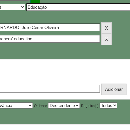
Ordenar
Registro(s)