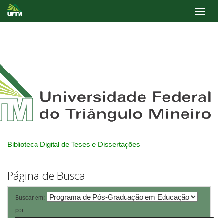
Skip
navigation
Biblioteca Digital de Teses e Dissertações
Página de Busca
Buscar em:
por