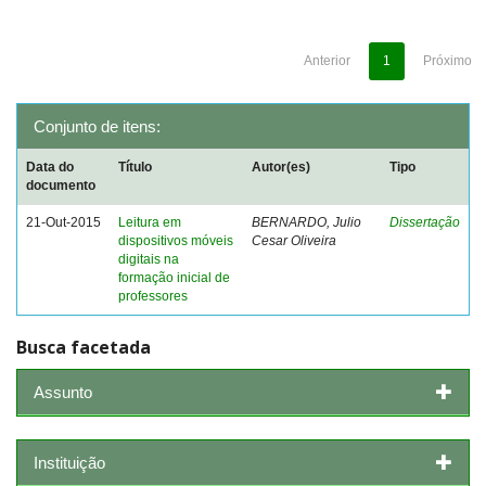
Anterior
1
Próximo
Conjunto de itens:
Data do
Título
Autor(es)
Tipo
documento
21-Out-2015
Leitura em
BERNARDO, Julio
Dissertação
dispositivos móveis
Cesar Oliveira
digitais na
formação inicial de
professores
Busca facetada
Assunto
Instituição