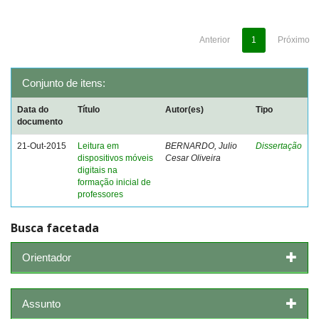
Anterior
1
Próximo
Conjunto de itens:
Data do
Título
Autor(es)
Tipo
documento
21-Out-2015
Leitura em
BERNARDO, Julio
Dissertação
dispositivos móveis
Cesar Oliveira
digitais na
formação inicial de
professores
Busca facetada
Orientador
Assunto