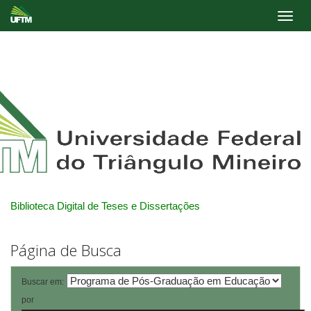
Skip
navigation
Biblioteca Digital de Teses e Dissertações
Página de Busca
Buscar em:
por