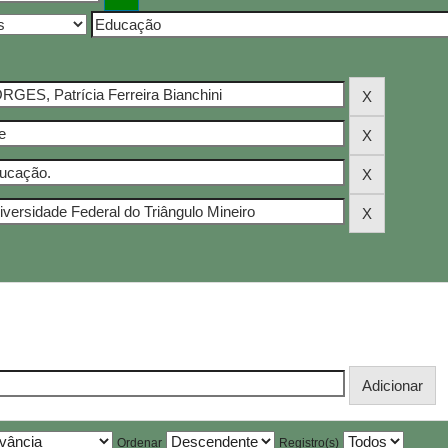
Ordenar
Registro(s)