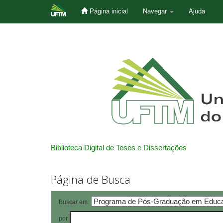
Página inicial
Navegar
Ajuda
Skip
navigation
Biblioteca Digital de Teses e Dissertações
Página de Busca
Buscar em:
por