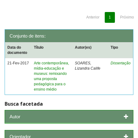
Anterior
1
Próximo
Conjunto de itens:
Data do
Título
Autor(es)
Tipo
documento
21-Fev-2017
Arte contemporânea,
SOARES,
Dissertação
mídia-educação e
Lizandra Calife
museus: remixando
uma proposta
pedagógica para o
ensino médio
Busca facetada
Autor
Orientador