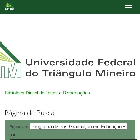
Skip
navigation
Biblioteca Digital de Teses e Dissertações
Página de Busca
Buscar em:
por