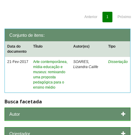
Anterior
1
Próximo
Conjunto de itens:
Data do
Título
Autor(es)
Tipo
documento
21-Fev-2017
Arte contemporânea,
SOARES,
Dissertação
mídia-educação e
Lizandra Calife
museus: remixando
uma proposta
pedagógica para o
ensino médio
Busca facetada
Autor
Orientador