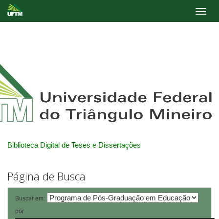
Skip
navigation
Biblioteca Digital de Teses e Dissertações
Página de Busca
Buscar em:
por