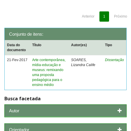
Anterior
1
Próximo
Conjunto de itens:
Data do
Título
Autor(es)
Tipo
documento
21-Fev-2017
Arte contemporânea,
SOARES,
Dissertação
mídia-educação e
Lizandra Calife
museus: remixando
uma proposta
pedagógica para o
ensino médio
Busca facetada
Autor
Orientador