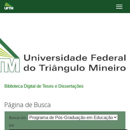
Skip
navigation
Biblioteca Digital de Teses e Dissertações
Página de Busca
Buscar em:
por