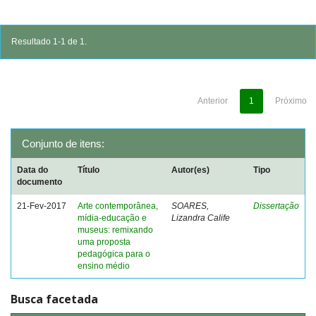
Resultado 1-1 de 1.
Anterior
1
Próximo
Conjunto de itens:
Data do
Título
Autor(es)
Tipo
documento
21-Fev-2017
Arte contemporânea,
SOARES,
Dissertação
mídia-educação e
Lizandra Calife
museus: remixando
uma proposta
pedagógica para o
ensino médio
Busca facetada