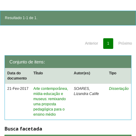
Resultado 1-1 de 1.
Anterior
1
Próximo
Conjunto de itens:
Data do
Título
Autor(es)
Tipo
documento
21-Fev-2017
Arte contemporânea,
SOARES,
Dissertação
mídia-educação e
Lizandra Calife
museus: remixando
uma proposta
pedagógica para o
ensino médio
Busca facetada