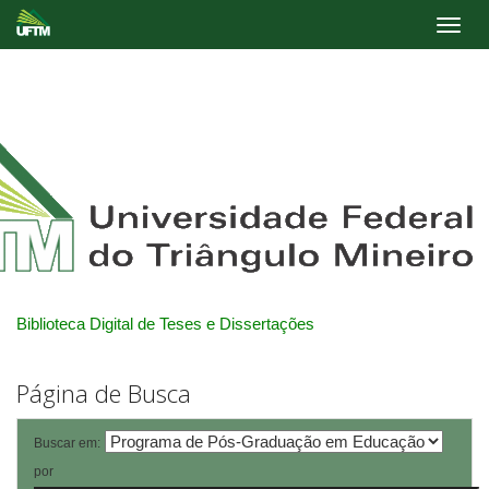
Skip
navigation
Biblioteca Digital de Teses e Dissertações
Página de Busca
Buscar em:
por