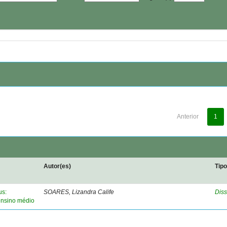
Anterior
1
Autor(es)
Tip
us:
SOARES, Lizandra Calife
Diss
ensino médio