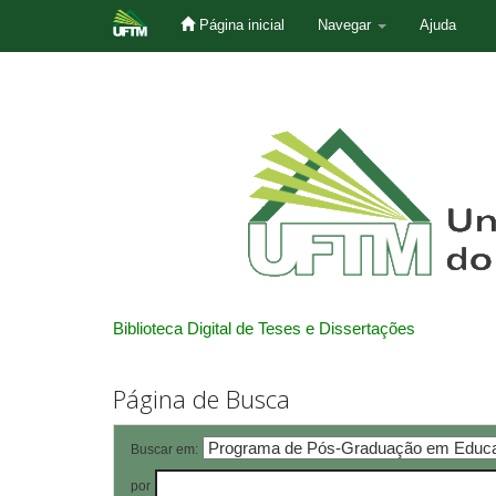
Página inicial
Navegar
Ajuda
Skip
navigation
Biblioteca Digital de Teses e Dissertações
Página de Busca
Buscar em:
por