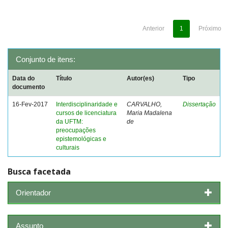
Anterior
1
Próximo
Conjunto de itens:
Data do
Título
Autor(es)
Tipo
documento
16-Fev-2017
Interdisciplinaridade e
CARVALHO,
Dissertação
cursos de licenciatura
Maria Madalena
da UFTM:
de
preocupações
epistemológicas e
culturais
Busca facetada
Orientador
Assunto