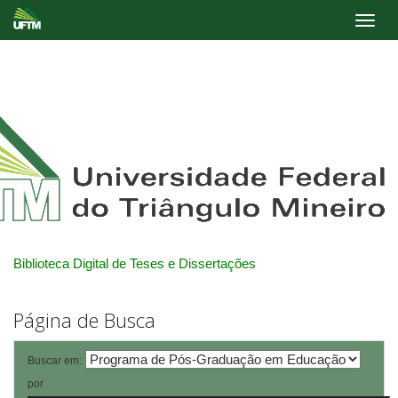
Skip
navigation
Biblioteca Digital de Teses e Dissertações
Página de Busca
Buscar em:
por