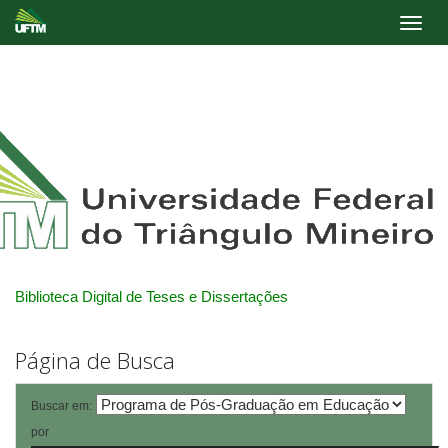
Skip
navigation
Biblioteca Digital de Teses e Dissertações
Página de Busca
Buscar em:
por