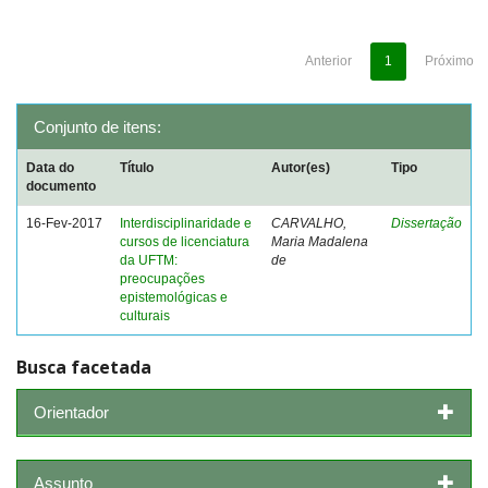
Anterior
1
Próximo
Conjunto de itens:
Data do
Título
Autor(es)
Tipo
documento
16-Fev-2017
Interdisciplinaridade e
CARVALHO,
Dissertação
cursos de licenciatura
Maria Madalena
da UFTM:
de
preocupações
epistemológicas e
culturais
Busca facetada
Orientador
Assunto