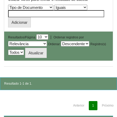
|
Resultados/Página
Ordenar registros por
Ordenar
Registro(s)
Resultado 1-1 de 1.
Anterior
1
Próximo