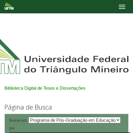
Skip
navigation
Biblioteca Digital de Teses e Dissertações
Página de Busca
Buscar em:
por