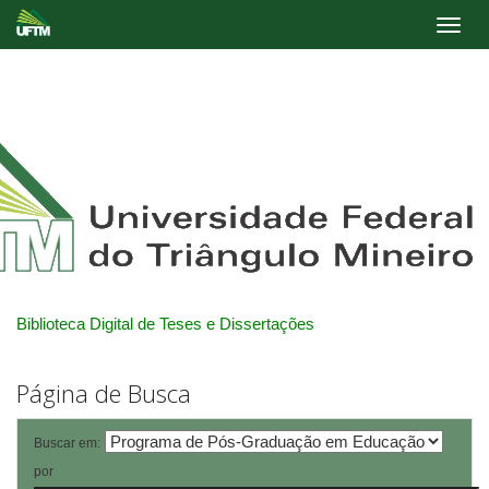
Skip
navigation
Biblioteca Digital de Teses e Dissertações
Página de Busca
Buscar em:
por