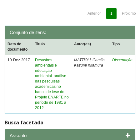
Anterior
1
Próximo
Conjunto de itens:
Data do
Título
Autor(es)
Tipo
documento
19-Dez-2017
Desastres
MATTIOLI, Camila
Dissertação
ambientais e
Kazumi Kitamura
educação
ambiental: análise
das pesquisas
acadêmicas no
banco de tese do
Projeto ENARTE no
período de 1981 a
2012
Busca facetada
Assunto