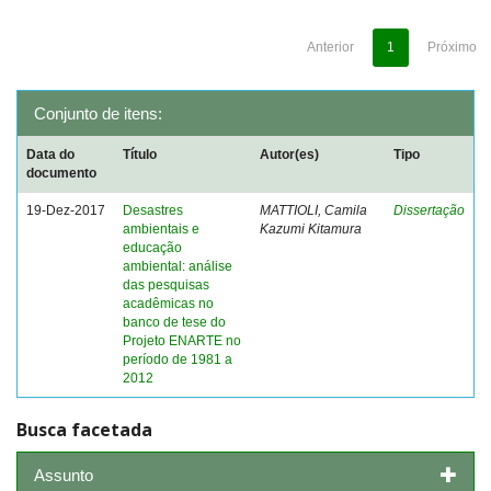
Anterior
1
Próximo
Conjunto de itens:
Data do
Título
Autor(es)
Tipo
documento
19-Dez-2017
Desastres
MATTIOLI, Camila
Dissertação
ambientais e
Kazumi Kitamura
educação
ambiental: análise
das pesquisas
acadêmicas no
banco de tese do
Projeto ENARTE no
período de 1981 a
2012
Busca facetada
Assunto