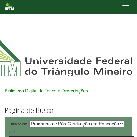
Skip
navigation
Biblioteca Digital de Teses e Dissertações
Página de Busca
Buscar em:
por