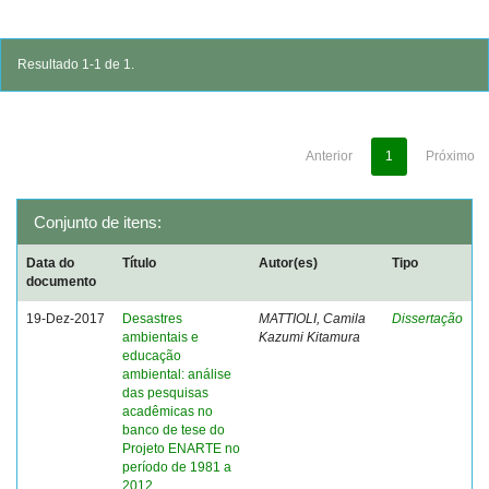
Resultado 1-1 de 1.
Anterior
1
Próximo
Conjunto de itens:
Data do
Título
Autor(es)
Tipo
documento
19-Dez-2017
Desastres
MATTIOLI, Camila
Dissertação
ambientais e
Kazumi Kitamura
educação
ambiental: análise
das pesquisas
acadêmicas no
banco de tese do
Projeto ENARTE no
período de 1981 a
2012