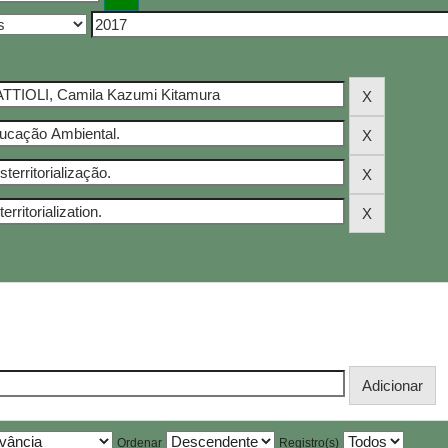
Ordenar
Registro(s)