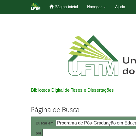
Página inicial
Navegar
Ajuda
Skip
navigation
Biblioteca Digital de Teses e Dissertações
Página de Busca
Buscar em:
por