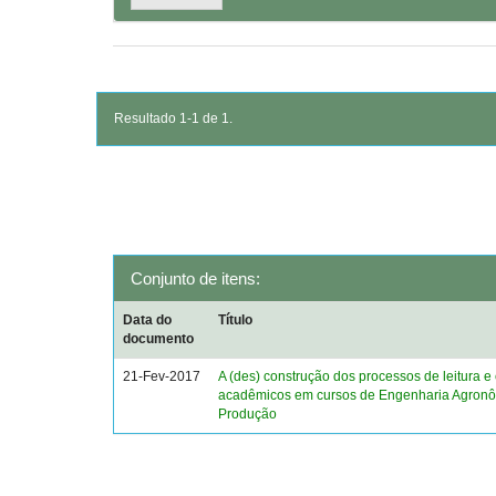
Resultado 1-1 de 1.
Conjunto de itens:
Data do
Título
documento
21-Fev-2017
A (des) construção dos processos de leitura e 
acadêmicos em cursos de Engenharia Agronô
Produção