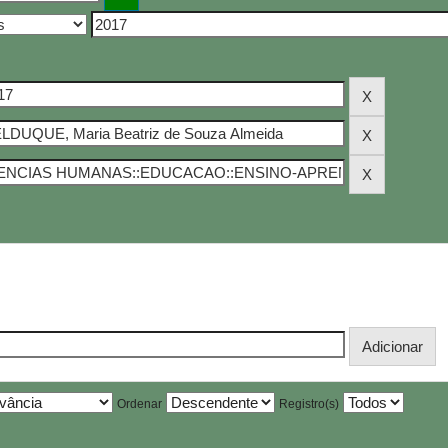
Ordenar
Registro(s)