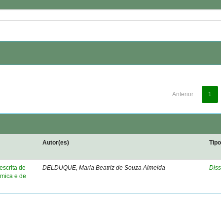
Anterior
1
Autor(es)
Tip
escrita de
DELDUQUE, Maria Beatriz de Souza Almeida
Diss
mica e de