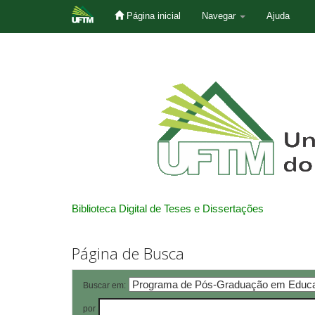
Página inicial
Navegar
Ajuda
Skip
navigation
Biblioteca Digital de Teses e Dissertações
Página de Busca
Buscar em:
por