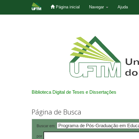
Página inicial
Navegar
Ajuda
Skip
navigation
Biblioteca Digital de Teses e Dissertações
Página de Busca
Buscar em:
por