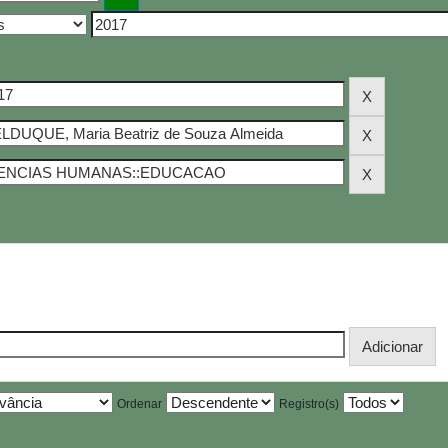
Ordenar
Registro(s)