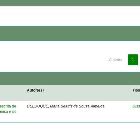
Anterior
1
Autor(es)
Tip
escrita de
DELDUQUE, Maria Beatriz de Souza Almeida
Diss
mica e de