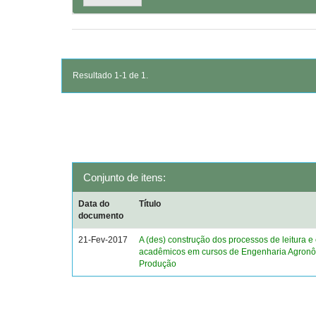
Resultado 1-1 de 1.
Conjunto de itens:
Data do
Título
documento
21-Fev-2017
A (des) construção dos processos de leitura e 
acadêmicos em cursos de Engenharia Agronô
Produção