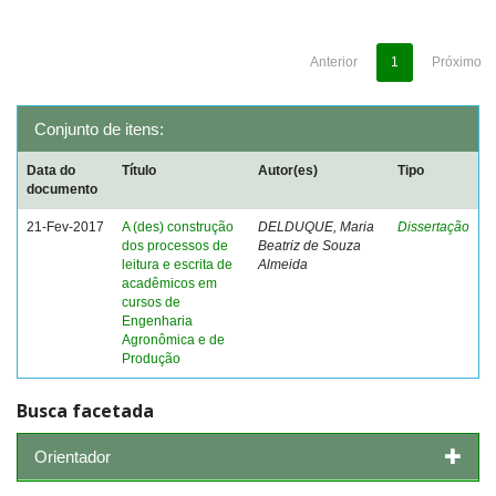
Anterior
1
Próximo
Conjunto de itens:
Data do
Título
Autor(es)
Tipo
documento
21-Fev-2017
A (des) construção
DELDUQUE, Maria
Dissertação
dos processos de
Beatriz de Souza
leitura e escrita de
Almeida
acadêmicos em
cursos de
Engenharia
Agronômica e de
Produção
Busca facetada
Orientador