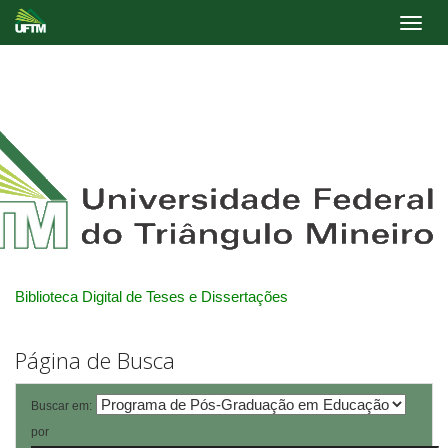
Skip
navigation
Biblioteca Digital de Teses e Dissertações
Página de Busca
Buscar em:
por