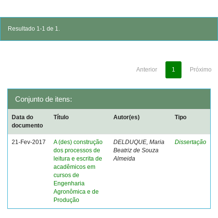
Resultado 1-1 de 1.
Anterior
1
Próximo
Conjunto de itens:
Data do
Título
Autor(es)
Tipo
documento
21-Fev-2017
A (des) construção
DELDUQUE, Maria
Dissertação
dos processos de
Beatriz de Souza
leitura e escrita de
Almeida
acadêmicos em
cursos de
Engenharia
Agronômica e de
Produção