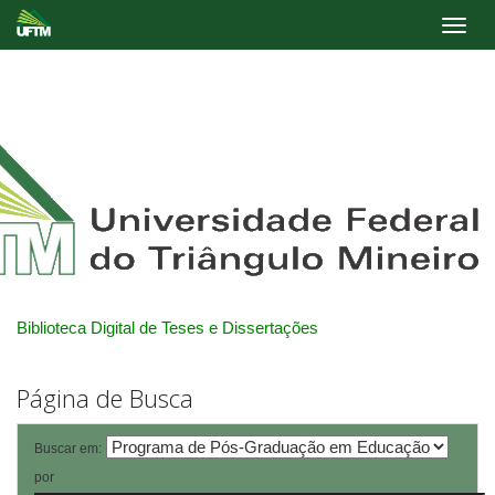
Skip
navigation
Biblioteca Digital de Teses e Dissertações
Página de Busca
Buscar em:
por