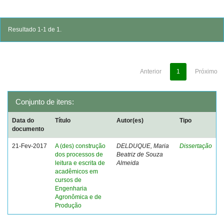
Resultado 1-1 de 1.
Anterior
1
Próximo
Conjunto de itens:
Data do
Título
Autor(es)
Tipo
documento
21-Fev-2017
A (des) construção
DELDUQUE, Maria
Dissertação
dos processos de
Beatriz de Souza
leitura e escrita de
Almeida
acadêmicos em
cursos de
Engenharia
Agronômica e de
Produção