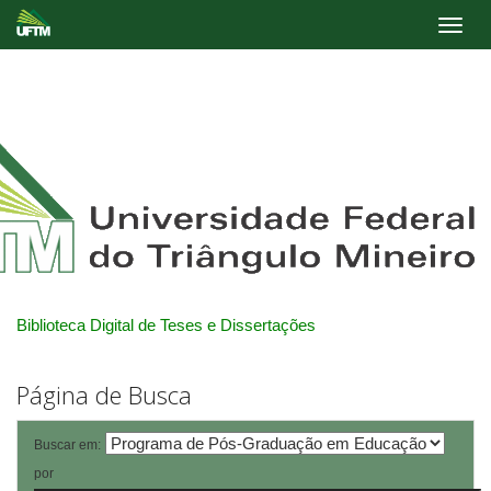
Skip
navigation
Biblioteca Digital de Teses e Dissertações
Página de Busca
Buscar em:
por