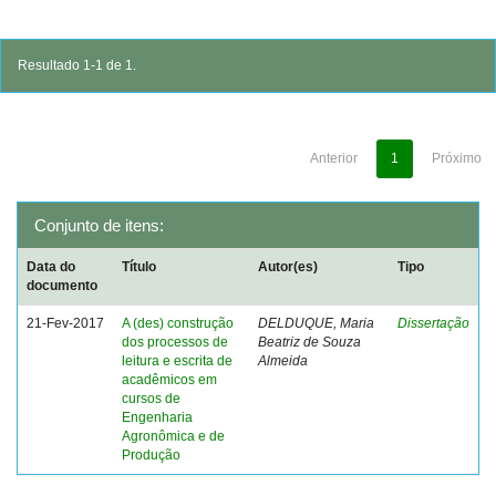
Resultado 1-1 de 1.
Anterior
1
Próximo
Conjunto de itens:
Data do
Título
Autor(es)
Tipo
documento
21-Fev-2017
A (des) construção
DELDUQUE, Maria
Dissertação
dos processos de
Beatriz de Souza
leitura e escrita de
Almeida
acadêmicos em
cursos de
Engenharia
Agronômica e de
Produção