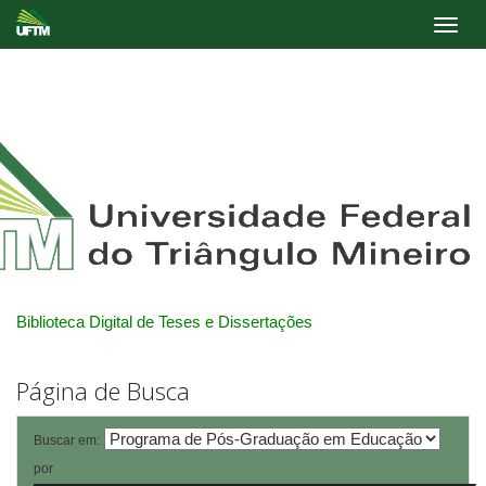
Skip
navigation
Biblioteca Digital de Teses e Dissertações
Página de Busca
Buscar em:
por