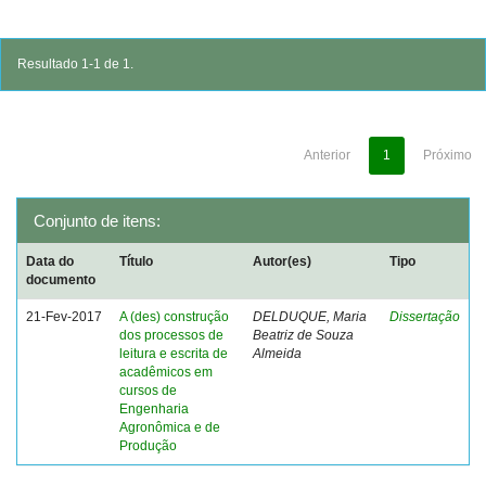
Resultado 1-1 de 1.
Anterior
1
Próximo
Conjunto de itens:
Data do
Título
Autor(es)
Tipo
documento
21-Fev-2017
A (des) construção
DELDUQUE, Maria
Dissertação
dos processos de
Beatriz de Souza
leitura e escrita de
Almeida
acadêmicos em
cursos de
Engenharia
Agronômica e de
Produção