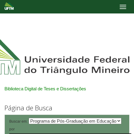
Skip
navigation
Biblioteca Digital de Teses e Dissertações
Página de Busca
Buscar em:
por