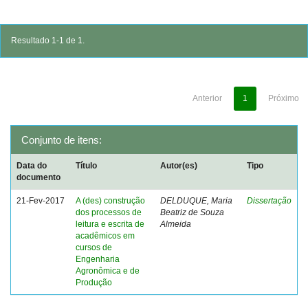
Resultado 1-1 de 1.
Anterior
1
Próximo
Conjunto de itens:
Data do
Título
Autor(es)
Tipo
documento
21-Fev-2017
A (des) construção
DELDUQUE, Maria
Dissertação
dos processos de
Beatriz de Souza
leitura e escrita de
Almeida
acadêmicos em
cursos de
Engenharia
Agronômica e de
Produção