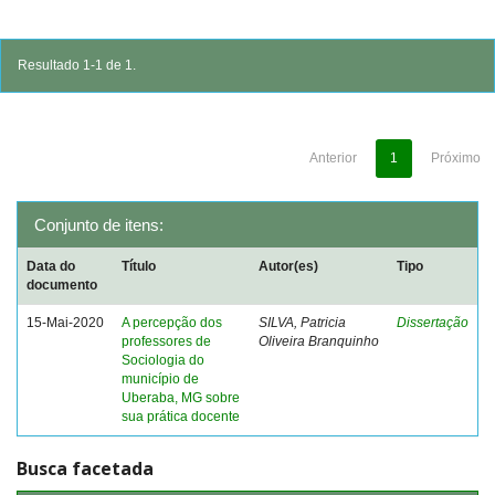
Resultado 1-1 de 1.
Anterior
1
Próximo
Conjunto de itens:
Data do
Título
Autor(es)
Tipo
documento
15-Mai-2020
A percepção dos
SILVA, Patricia
Dissertação
professores de
Oliveira Branquinho
Sociologia do
município de
Uberaba, MG sobre
sua prática docente
Busca facetada