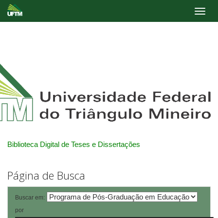
Skip
navigation
Biblioteca Digital de Teses e Dissertações
Página de Busca
Buscar em:
por