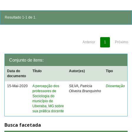
Resultado 1-1 de 1.
Anterior
1
Próximo
Conjunto de itens:
Data do
Título
Autor(es)
Tipo
documento
15-Mai-2020
A percepção dos
SILVA, Patricia
Dissertação
professores de
Oliveira Branquinho
Sociologia do
município de
Uberaba, MG sobre
sua prática docente
Busca facetada