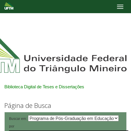
Skip
navigation
Biblioteca Digital de Teses e Dissertações
Página de Busca
Buscar em:
por