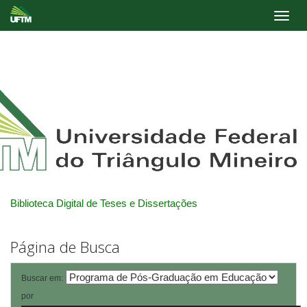
Skip
navigation
Biblioteca Digital de Teses e Dissertações
Página de Busca
Buscar em:
por