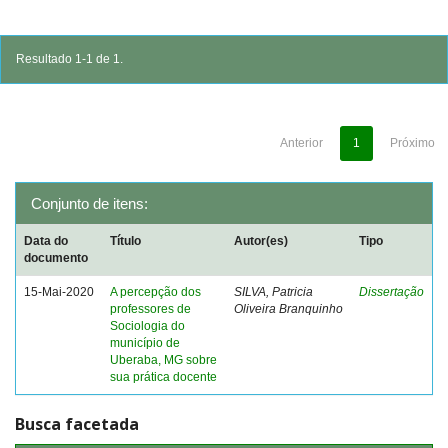
Resultado 1-1 de 1.
Anterior
1
Próximo
Conjunto de itens:
Data do
Título
Autor(es)
Tipo
documento
15-Mai-2020
A percepção dos
SILVA, Patricia
Dissertação
professores de
Oliveira Branquinho
Sociologia do
município de
Uberaba, MG sobre
sua prática docente
Busca facetada