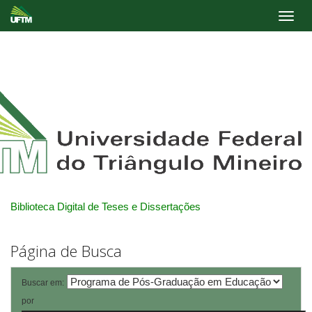
Skip
navigation
Biblioteca Digital de Teses e Dissertações
Página de Busca
Buscar em:
por