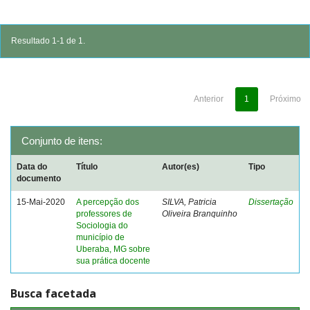
Resultado 1-1 de 1.
Anterior
1
Próximo
Conjunto de itens:
Data do
Título
Autor(es)
Tipo
documento
15-Mai-2020
A percepção dos
SILVA, Patricia
Dissertação
professores de
Oliveira Branquinho
Sociologia do
município de
Uberaba, MG sobre
sua prática docente
Busca facetada