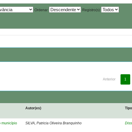
Ordenar
Registro(s)
Anterior
1
Autor(es)
Tip
o município
SILVA, Patricia Oliveira Branquinho
Diss