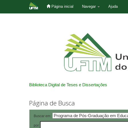
Página inicial
Navegar
Ajuda
Skip
navigation
Biblioteca Digital de Teses e Dissertações
Página de Busca
Buscar em:
por