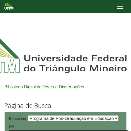
Skip
navigation
Biblioteca Digital de Teses e Dissertações
Página de Busca
Buscar em:
por