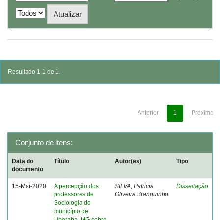
Resultado 1-1 de 1.
Anterior
1
Próximo
Conjunto de itens:
Data do
Título
Autor(es)
Tipo
documento
15-Mai-2020
A percepção dos
SILVA, Patricia
Dissertação
professores de
Oliveira Branquinho
Sociologia do
município de
Uberaba, MG sobre