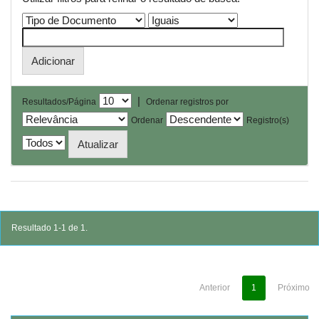
|
Resultados/Página
Ordenar registros por
Ordenar
Registro(s)
Resultado 1-1 de 1.
Anterior
1
Próximo