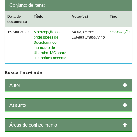
Conjunto de itens:
Data do
Título
Autor(es)
Tipo
documento
15-Mai-2020
A percepção dos
SILVA, Patricia
Dissertação
professores de
Oliveira Branquinho
Sociologia do
município de
Uberaba, MG sobre
sua prática docente
Busca facetada
Autor
Assunto
Áreas de conhecimento