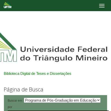
Skip
navigation
Biblioteca Digital de Teses e Dissertações
Página de Busca
Buscar em:
por