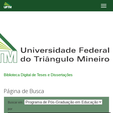
Skip
navigation
Biblioteca Digital de Teses e Dissertações
Página de Busca
Buscar em:
por