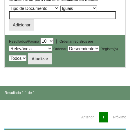
|
Resultados/Página
Ordenar registros por
Ordenar
Registro(s)
Resultado 1-1 de 1.
Anterior
1
Próximo