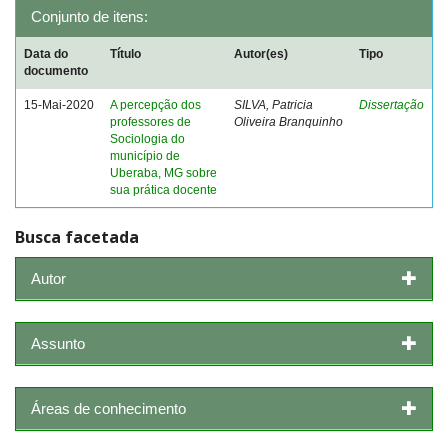
Conjunto de itens:
Data do
Título
Autor(es)
Tipo
documento
15-Mai-2020
A percepção dos
SILVA, Patricia
Dissertação
professores de
Oliveira Branquinho
Sociologia do
município de
Uberaba, MG sobre
sua prática docente
Busca facetada
Autor
Assunto
Áreas de conhecimento